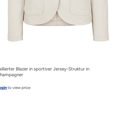
aillierter Blazer in sportiver Jersey-Struktur in
hampagner
ogin
to view price