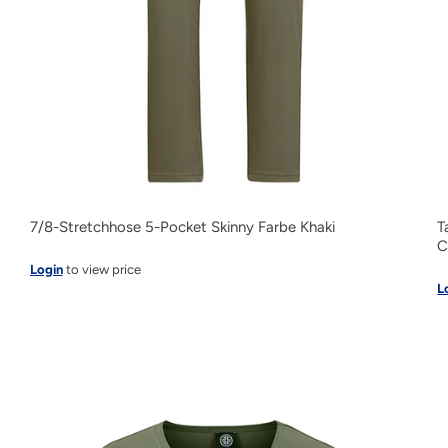
7/8-Stretchhose 5-Pocket Skinny Farbe Khaki
T
C
Login
to view price
L