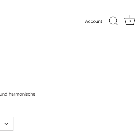
Account
0
e und harmonische