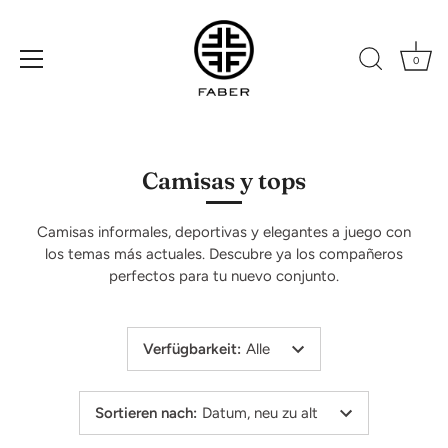
0
Direkt
zum
Inhalt
Camisas y tops
Camisas informales, deportivas y elegantes a juego con
los temas más actuales. Descubre ya los compañeros
perfectos para tu nuevo conjunto.
Verfügbarkeit
:
Alle
Sortieren nach
:
Datum, neu zu alt