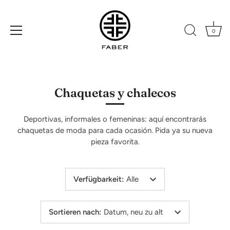
0
Direkt
zum
Inhalt
Chaquetas y chalecos
Deportivas, informales o femeninas: aquí encontrarás
chaquetas de moda para cada ocasión. Pida ya su nueva
pieza favorita.
Verfügbarkeit
:
Alle
Sortieren nach
:
Datum, neu zu alt