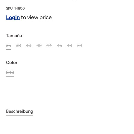
SKU:
14800
Login
to view price
Tamaño
36
38
40
42
44
46
48
34
Color
840
Beschreibung